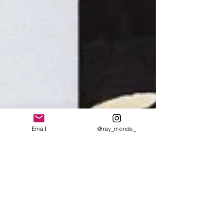
Email
@ray_monde_